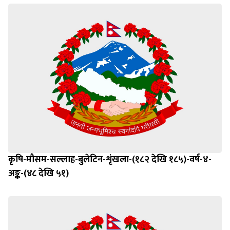
कृषि-मौसम-सल्लाह-बुलेटिन-शृंखला-(१८२ देखि १८५)-वर्ष-४-
अङ्क-(४८ देखि ५१)