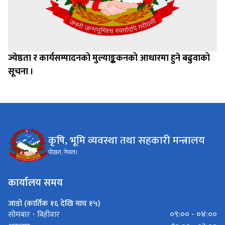
ज्येष्ठता र कार्यसम्पादनको मुल्याङ्ककनको आधारमा हुने बढुवाको
सूचना ।
कृषि, भूमि व्यवस्था तथा सहकारी मन्त्रालय
पोखरा, नेपाल।
कार्यालय समय
जाडो (कार्तिक १६ देखि माघ १५)
०९:०० - ०४:००
सोमबार - बिहीवार