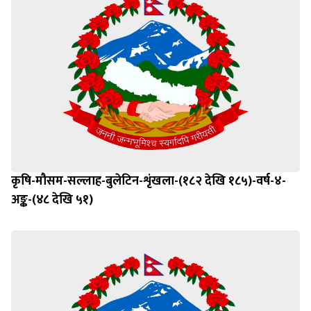
कृषि-मौसम-सल्लाह-बुलेटिन-शृंखला-(१८२ देखि १८५)-वर्ष-४-
अङ्क-(४८ देखि ५१)