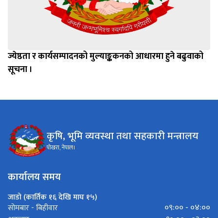
ज्येष्ठता र कार्यसम्पादनको मुल्याङ्ककनको आधारमा हुने बढुवाको
सूचना ।
कृषि, भूमि व्यवस्था तथा सहकारी मन्त्रालय
पोखरा, नेपाल।
कार्यालय समय
जाडो (कार्तिक १६ देखि माघ १५)
०९:०० - ०४:००
सोमबार - बिहीवार