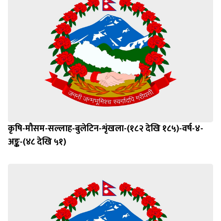
कृषि-मौसम-सल्लाह-बुलेटिन-शृंखला-(१८२ देखि १८५)-वर्ष-४-
अङ्क-(४८ देखि ५१)