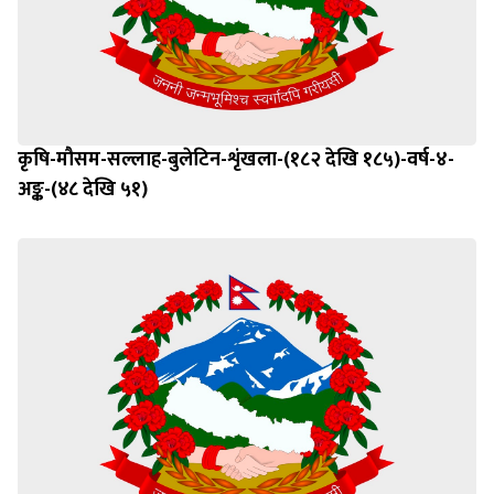
कृषि-मौसम-सल्लाह-बुलेटिन-शृंखला-(१८२ देखि १८५)-वर्ष-४-
अङ्क-(४८ देखि ५१)