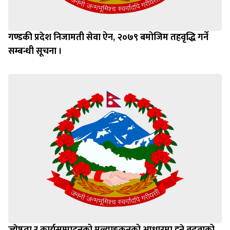
गण्डकी प्रदेश निजामती सेवा ऐन, २०७९ बमोजिम तहवृद्धि गर्ने
सम्बन्धी सूचना ।
ज्येष्ठता र कार्यसम्पादनको मुल्याङ्ककनको आधारमा हुने बढुवाको